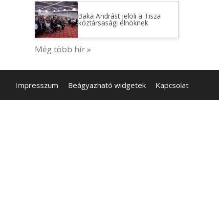
Baka Andrást jelöli a Tisza
köztársasági elnöknek
Még több hír »
Impresszum
Beágyazható widgetek
Kapcsolat