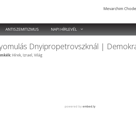
Mevarchim Chodesh 
ANTISZEMITIZMUS
NAPI HÍRLEVÉL
enyomulás Dnyipropetrovszknál | Demokr
Címkék
ímkék:
Hírek
,
Izrael
,
Világ