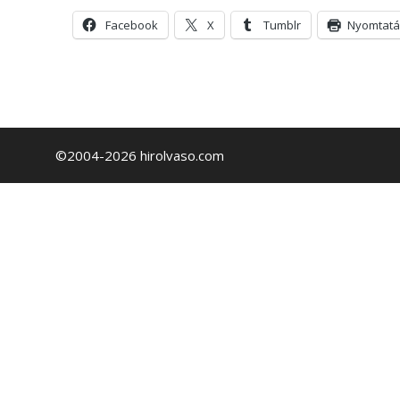
Facebook
X
Tumblr
Nyomtatá
©2004-2026 hirolvaso.com