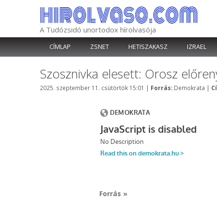
Kilépés
a
tartalomba
A Tudózsidó unortodox hírolvasója
CÍMLAP
ZSNET
HETISZAKASZ
IZRAEL
Szosznivka elesett: Orosz előr
Kategória
2025. szeptember 11. csütörtök 15:01
|
Forrás:
Demokrata
|
C
Forrás »