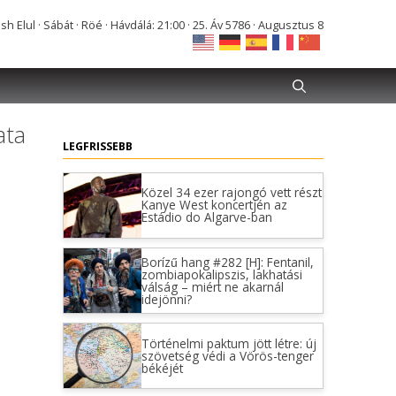
Elul · Sábát · Röé · Hávdálá: 21:00 · 25. Áv 5786 · Augusztus 8
ata
LEGFRISSEBB
Közel 34 ezer rajongó vett részt
Kanye West koncertjén az
Estádio do Algarve-ban
Borízű hang #282 [H]: Fentanil,
zombiapokalipszis, lakhatási
válság – miért ne akarnál
idejönni?
Történelmi paktum jött létre: új
szövetség védi a Vörös-tenger
békéjét