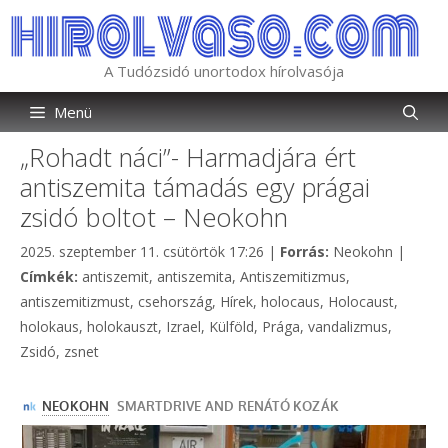
Kilépés
a
tartalomba
A Tudózsidó unortodox hírolvasója
Menü
„Rohadt náci”- Harmadjára ért
antiszemita támadás egy prágai
zsidó boltot – Neokohn
Kategória
2025. szeptember 11. csütörtök 17:26
|
Forrás:
Neokohn
|
Címkék
Címkék:
antiszemit
,
antiszemita
,
Antiszemitizmus
,
antiszemitizmust
,
csehország
,
Hírek
,
holocaus
,
Holocaust
,
holokaus
,
holokauszt
,
Izrael
,
Külföld
,
Prága
,
vandalizmus
,
Zsidó
,
zsnet