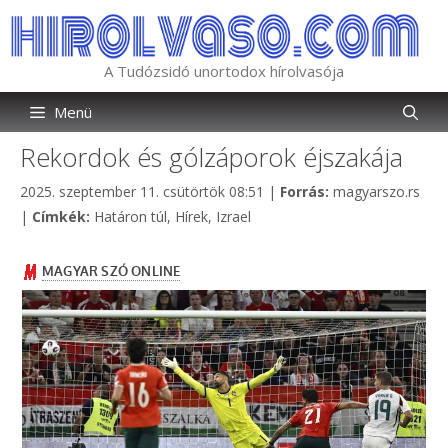
Kilépés
a
tartalomba
A Tudózsidó unortodox hírolvasója
Menü
Rekordok és gólzáporok éjszakája
Kategória
2025. szeptember 11. csütörtök 08:51
|
Forrás:
magyarszo.rs
Címkék
|
Címkék:
Határon túl
,
Hírek
,
Izrael