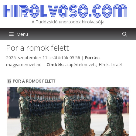
Kilépés
a
tartalomba
A Tudózsidó unortodox hírolvasója
Menü
Por a romok felett
Kategória
2025. szeptember 11. csütörtök 05:56
|
Forrás:
Címkék
magyarnemzet.hu
|
Címkék:
alapértelmezett
,
Hírek
,
Izrael