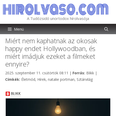
Kilépés
a
tartalomba
A Tudózsidó unortodox hírolvasója
Menü
Miért nem kaphatnak az okosak
happy endet Hollywoodban, és
miért imádjuk ezeket a filmeket
ennyire?
Kategória
2025. szeptember 11. csütörtök 08:11
|
Forrás:
Blikk
|
Címkék
Címkék:
Életmód
,
Hírek
,
natalie portman
,
Sztárvilág