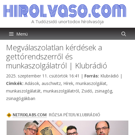
Kilépés
a
tartalomba
A Tudózsidó unortodox hírolvasója
Menü
Megválaszolatlan kérdések a
gettórendszerről és
munkaszolgálatról | Klubrádió
Kategória
2025. szeptember 11. csütörtök 16:41
|
Forrás:
Klubrádió
|
Címkék
Címkék:
Adások
,
auschwitz
,
Hírek
,
munkaszolgálat
,
munkaszolgálatát
,
munkaszolgálatról
,
Zsidó
,
zsinagóg
,
zsinagógákban