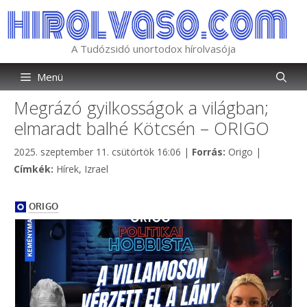
Kilépés
a
tartalomba
A Tudózsidó unortodox hírolvasója
Menü
Megrázó gyilkosságok a világban;
elmaradt balhé Kötcsén – ORIGO
Kategória
2025. szeptember 11. csütörtök 16:06
|
Forrás:
Origo
|
Címkék
Címkék:
Hírek
,
Izrael