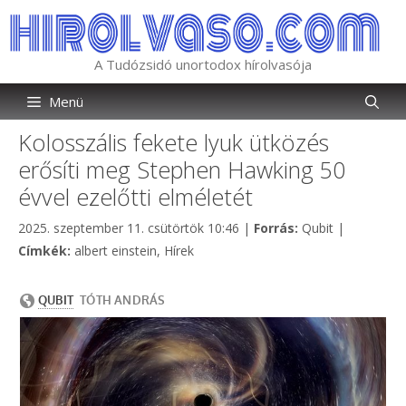
Kilépés
a
tartalomba
A Tudózsidó unortodox hírolvasója
Menü
Kolosszális fekete lyuk ütközés
erősíti meg Stephen Hawking 50
évvel ezelőtti elméletét
Kategória
2025. szeptember 11. csütörtök 10:46
|
Forrás:
Qubit
|
Címkék
Címkék:
albert einstein
,
Hírek