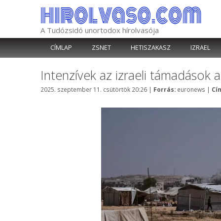
Kilépés
a
tartalomba
A Tudózsidó unortodox hírolvasója
CÍMLAP
ZSNET
HETISZAKASZ
IZRAEL
Intenzívek az izraeli támadások 
Kategória
2025. szeptember 11. csütörtök 20:26
|
Forrás:
euronews
|
Cí