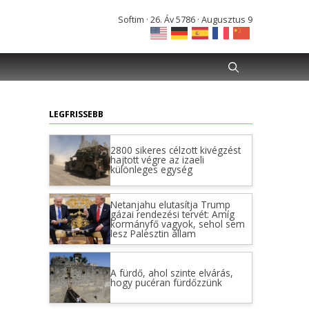
Softim · 26. Áv 5786 · Augusztus 9
LEGFRISSEBB
2800 sikeres célzott kivégzést
hajtott végre az izaeli
különleges egység
Netanjahu elutasítja Trump
gázai rendezési tervét: Amíg
kormányfő vagyok, sehol sem
lesz Palesztin állam
A fürdő, ahol szinte elvárás,
hogy pucéran fürdőzzünk