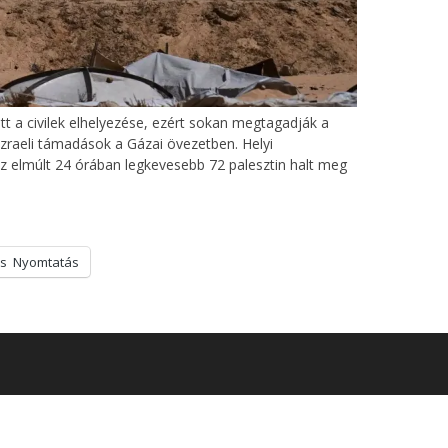
t a civilek elhelyezése, ezért sokan megtagadják a
izraeli támadások a Gázai övezetben. Helyi
az elmúlt 24 órában legkevesebb 72 palesztin halt meg
s
Nyomtatás