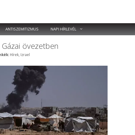
ANTISZEMITIZMUS
NAPI HÍRLEVÉL
a Gázai övezetben
Címkék
mkék:
Hírek
,
Izrael