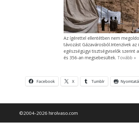
Az ígérettel ellentétben nem megoldot
távozást Gázavárosból.Intenzívek az 
egészségügyi tisztségviselők szerint 
és 356-an megsebesültek.
Tovább »
Facebook
X
Tumblr
Nyomtatá
©2004-2026 hirolvaso.com