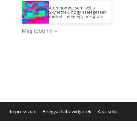
Atombomba sem kell a
Skynetnek, hogy szétégessen
minket – elég egy hőkupola
Még több hír »
Impresszum
Beágyazható widgetek
Kapcsolat