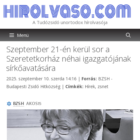
Kilépés
a
tartalomba
A Tudózsidó unortodox hírolvasója
Menü
Szeptember 21-én kerül sor a
Szeretetkorház néhai igazgatójának
sírkőavatására
Kategória
2025. szeptember 10. szerda 14:16
|
Forrás:
BZSH -
Címkék
Budapesti Zsidó Hitközség
|
Címkék:
Hírek
,
zsnet