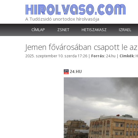
Kilépés
a
tartalomba
A Tudózsidó unortodox hírolvasója
CÍMLAP
ZSNET
HETISZAKASZ
IZRAEL
Jemen fővárosában csapott le az i
Kategória
C
2025. szeptember 10. szerda 17:26
|
Forrás:
24.hu
|
Címkék:
H