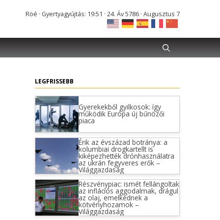
Röé · Gyertyagyújtás: 19:51 · 24. Áv 5786 · Augusztus 7
LEGFRISSEBB
Gyerekekből gyilkosok: így
működik Európa új bűnözői
piaca
Érik az évszázad botránya: a
kolumbiai drogkartellt is
kiképezhették drónhasználatra
az ukrán fegyveres erők –
Világgazdaság
Részvénypiac: ismét fellángoltak
az inflációs aggodalmak, drágul
az olaj, emelkednek a
kötvényhozamok –
Világgazdaság