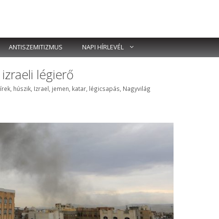
ANTISZEMITIZMUS
NAPI HÍRLEVÉL
zraeli légierő
ímkék
írek
,
húszik
,
Izrael
,
jemen
,
katar
,
légicsapás
,
Nagyvilág