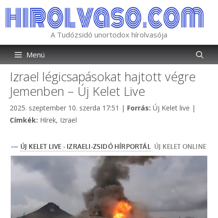
Kilépés
a
tartalomba
A Tudózsidó unortodox hírolvasója
Menü
Izrael légicsapásokat hajtott végre
Jemenben – Új Kelet Live
Kategória
2025. szeptember 10. szerda 17:51
|
Forrás:
Új Kelet live
|
Címkék
Címkék:
Hírek
,
Izrael