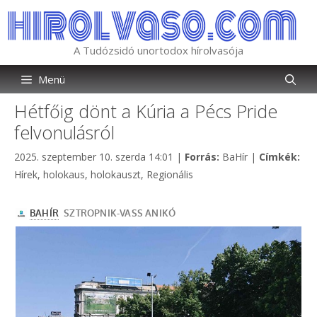
Kilépés
a
tartalomba
A Tudózsidó unortodox hírolvasója
Menü
Hétfőig dönt a Kúria a Pécs Pride
felvonulásról
Kategória
Cím
2025. szeptember 10. szerda 14:01
|
Forrás:
BaHír
|
Címkék:
Hírek
,
holokaus
,
holokauszt
,
Regionális