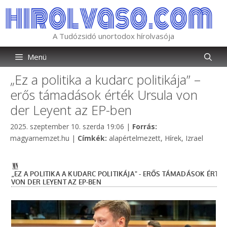
Kilépés
a
tartalomba
A Tudózsidó unortodox hírolvasója
Menü
„Ez a politika a kudarc politikája” –
erős támadások érték Ursula von
der Leyent az EP-ben
Kategória
2025. szeptember 10. szerda 19:06
|
Forrás:
Címkék
magyarnemzet.hu
|
Címkék:
alapértelmezett
,
Hírek
,
Izrael