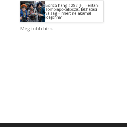
Borízű hang #282 [H]: Fentanil,
zombiapokalipszis, lakhatási
válság – miért ne akarnál
idejönni?
Még több hír »