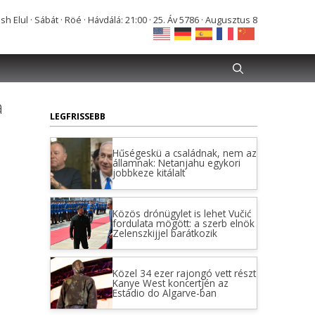
Elul · Sábát · Röé · Hávdálá: 21:00 · 25. Áv 5786 · Augusztus 8
a
LEGFRISSEBB
Hűségeskü a családnak, nem az
államnak: Netanjahu egykori
jobbkeze kitálalt
Közös drónügylet is lehet Vučić
fordulata mögött: a szerb elnök
Zelenszkijjel barátkozik
Közel 34 ezer rajongó vett részt
Kanye West koncertjén az
Estádio do Algarve-ban