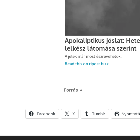
Forrás »
Facebook
X
Tumblr
Nyomtatá