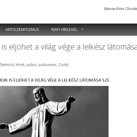
Mevarchim Chodesh 
ANTISZEMITIZMUS
NAPI HÍRLEVÉL
is eljöhet a világ vége a lelkész látomás
Címkék
Életmód
,
Hírek
,
judaiz
,
judaizmus
,
Zsidó