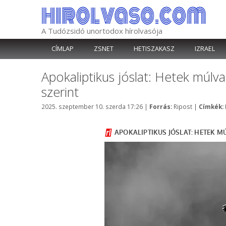
Kilépés
a
tartalomba
A Tudózsidó unortodox hírolvasója
CÍMLAP
ZSNET
HETISZAKASZ
IZRAEL
Apokaliptikus jóslat: Hetek múlva 
szerint
Kategória
2025. szeptember 10. szerda 17:26
|
Forrás:
Ripost
|
Címkék: