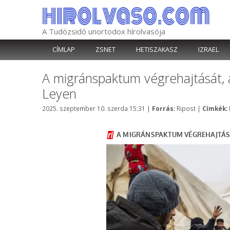
Kilépés
a
tartalomba
A Tudózsidó unortodox hírolvasója
CÍMLAP
ZSNET
HETISZAKASZ
IZRAEL
A migránspaktum végrehajtását, 
Leyen
Kategória
2025. szeptember 10. szerda 15:31
|
Forrás:
Ripost
|
Címkék: