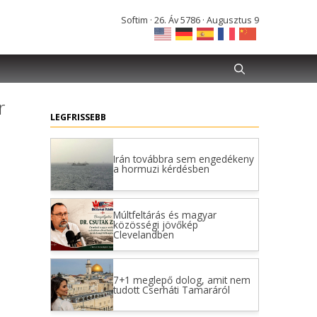
Softim · 26. Áv 5786 · Augusztus 9
r
LEGFRISSEBB
Irán továbbra sem engedékeny
a hormuzi kérdésben
Múltfeltárás és magyar
közösségi jövőkép
Clevelandben
7+1 meglepő dolog, amit nem
tudott Cserháti Tamaráról