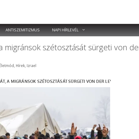
ANTISZEMITIZMUS
NAPI HÍRLEVÉL
a migránsok szétosztását sürgeti von de
Címkék
Életmód
,
Hírek
,
Izrael