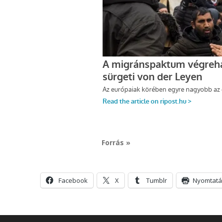
Forrás »
Facebook
X
Tumblr
Nyomtatá