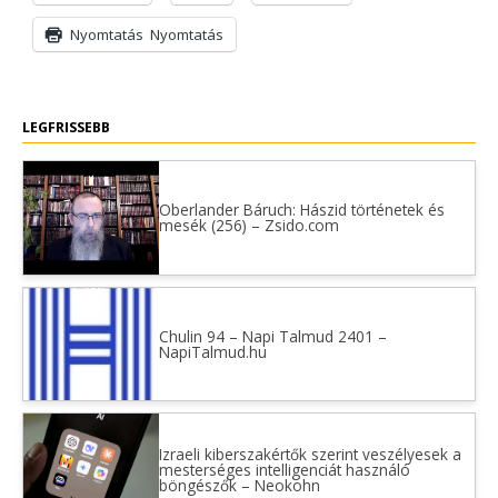
Nyomtatás
Nyomtatás
LEGFRISSEBB
Oberlander Báruch: Hászid történetek és
mesék (256) – Zsido.com
Chulin 94 – Napi Talmud 2401 –
NapiTalmud.hu
Izraeli kiberszakértők szerint veszélyesek a
mesterséges intelligenciát használó
böngészők – Neokohn