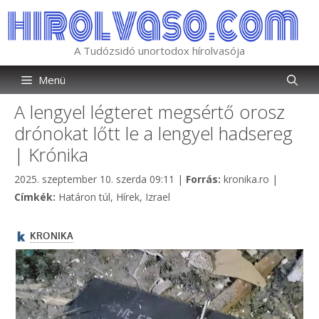
Kilépés
a
tartalomba
A Tudózsidó unortodox hírolvasója
Menü
A lengyel légteret megsértő orosz
drónokat lőtt le a lengyel hadsereg
| Krónika
Kategória
2025. szeptember 10. szerda 09:11
|
Forrás:
kronika.ro
|
Címkék
Címkék:
Határon túl
,
Hírek
,
Izrael