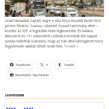
Izrael támadást hajtott végre a síita húszi lázadók kezén lévő
jemeni főváros, Szanaa, valamint Dzsauf tartomány ellen –
közölte az IDF. A legutóbbi hírek legkevesebb 35 halálos
áldozatról és 131 sebesültről szólnak.A bombák két nappal
azután hullottak Szanaára, hogy az Irán által támogatott húszi
fegyveresek rakétát lőttek Izrael felé.
Tovább »
Facebook
X
Tumblr
Nyomtatás
Nyomtatás
LEGFRISSEBB