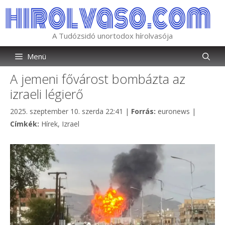
Kilépés
a
tartalomba
A Tudózsidó unortodox hírolvasója
Menü
A jemeni fővárost bombázta az
izraeli légierő
Kategória
2025. szeptember 10. szerda 22:41
|
Forrás:
euronews
|
Címkék
Címkék:
Hírek
,
Izrael