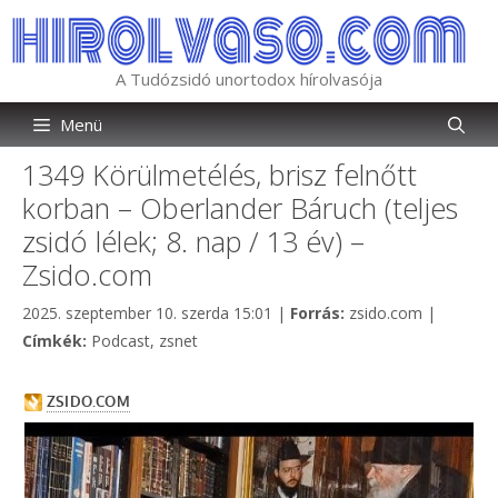
Kilépés
a
tartalomba
A Tudózsidó unortodox hírolvasója
Menü
1349 Körülmetélés, brisz felnőtt
korban – Oberlander Báruch (teljes
zsidó lélek; 8. nap / 13 év) –
Zsido.com
Kategória
2025. szeptember 10. szerda 15:01
|
Forrás:
zsido.com
|
Címkék
Címkék:
Podcast
,
zsnet