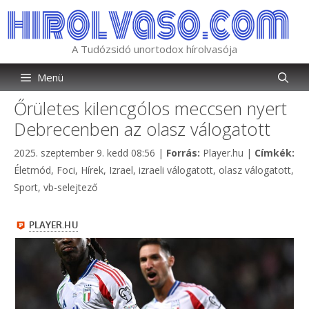
Kilépés
a
tartalomba
A Tudózsidó unortodox hírolvasója
Menü
Őrületes kilencgólos meccsen nyert
Debrecenben az olasz válogatott
Kategória
2025. szeptember 9. kedd 08:56
|
Forrás:
Player.hu
|
Címkék:
Címkék
Életmód
,
Foci
,
Hírek
,
Izrael
,
izraeli válogatott
,
olasz válogatott
,
Sport
,
vb-selejtező