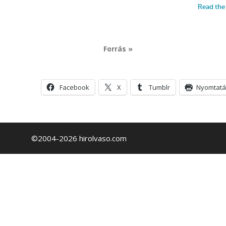
Forrás »
Facebook
X
Tumblr
Nyomtatá
©2004-2026 hirolvaso.com