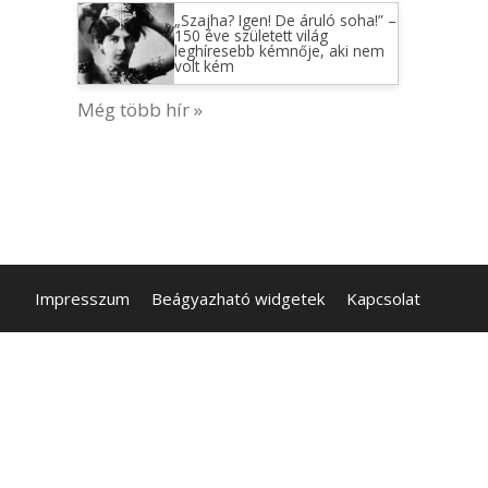
„Szajha? Igen! De áruló soha!” –
150 éve született világ
leghíresebb kémnője, aki nem
volt kém
Még több hír »
Impresszum
Beágyazható widgetek
Kapcsolat