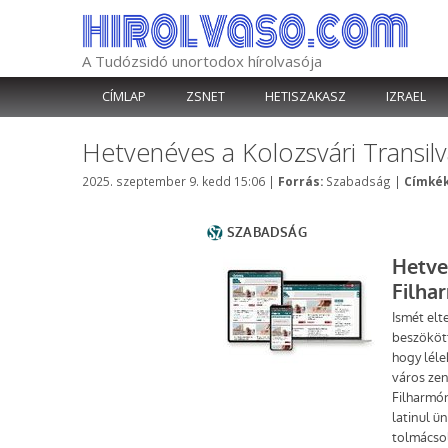
Kilépés
a
tartalomba
A Tudózsidó unortodox hírolvasója
CÍMLAP
ZSNET
HETISZAKASZ
IZRAEL
Hetvenéves a Kolozsvári Transilv
Kategória
2025. szeptember 9. kedd 15:06
|
Forrás:
Szabadság
|
Címkék