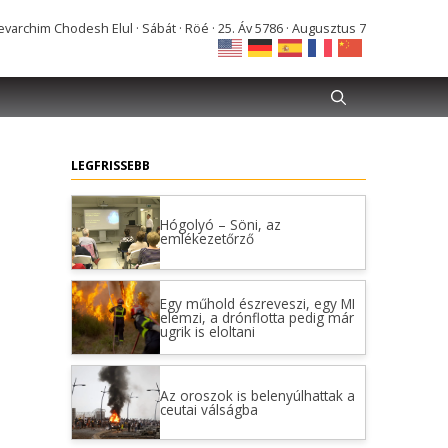
varchim Chodesh Elul · Sábát · Röé · 25. Áv 5786 · Augusztus 7
LEGFRISSEBB
Hógolyó – Söni, az
emlékezetőrző
Egy műhold észreveszi, egy MI
elemzi, a drónflotta pedig már
ugrik is eloltani
Az oroszok is belenyúlhattak a
ceutai válságba