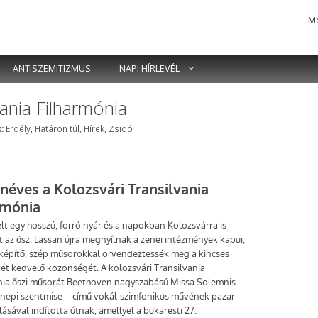
Me
ANTISZEMITIZMUS
NAPI HÍRLEVÉL
ania Filharmónia
Címkék
:
Erdély
,
Határon túl
,
Hírek
,
Zsidó