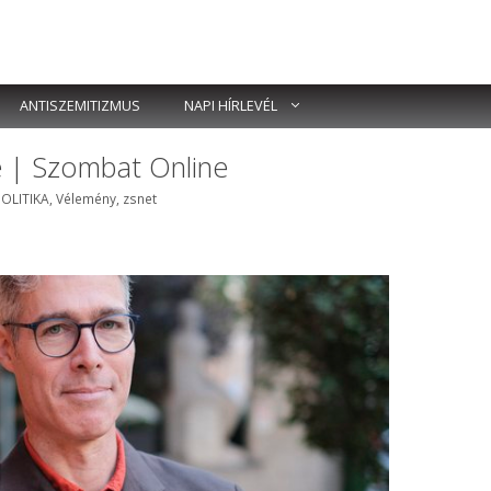
ANTISZEMITIZMUS
NAPI HÍRLEVÉL
se | Szombat Online
ímkék
POLITIKA
,
Vélemény
,
zsnet