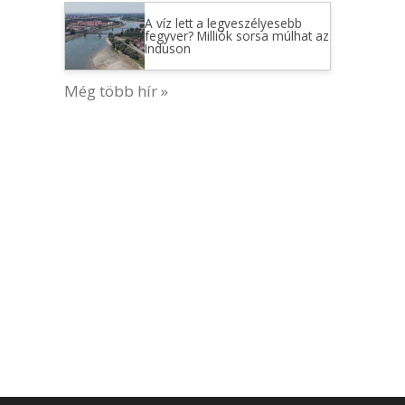
A víz lett a legveszélyesebb
fegyver? Milliók sorsa múlhat az
Induson
Még több hír »