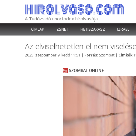
Kilépés
a
tartalomba
A Tudózsidó unortodox hírolvasója
CÍMLAP
ZSNET
HETISZAKASZ
IZRAEL
Az elviselhetetlen el nem viselé
Kategória
C
2025. szeptember 9. kedd 11:51
|
Forrás:
Szombat
|
Címkék: