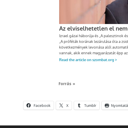
Forrás »
Facebook
X
Tumblr
Nyomtatá