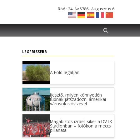
Röé · 24. Áv 5786 · Augusztus 6
LEGFRISSEBB
A Föld legalján
Ijesztő, milyen könnyedén
tudnak játszadozni amerikai
városok ivóvizével
Magabiztos izraeli siker a DVTK
Stadionban – fotókon a meccs
pillanatai