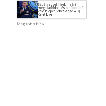
Sábát reggeli hírek – iráni
megállapodás, és a háborúból
való kilépés lehetősége – Új
Kelet Live
Még több hír »