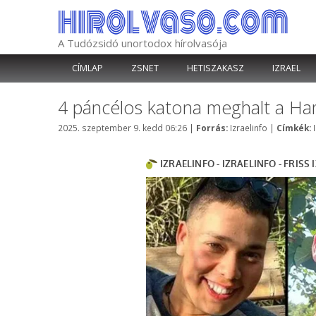
Kilépés
a
tartalomba
A Tudózsidó unortodox hírolvasója
CÍMLAP
ZSNET
HETISZAKASZ
IZRAEL
4 páncélos katona meghalt a Ha
Kategória
2025. szeptember 9. kedd 06:26
|
Forrás:
Izraelinfo
|
Címkék: