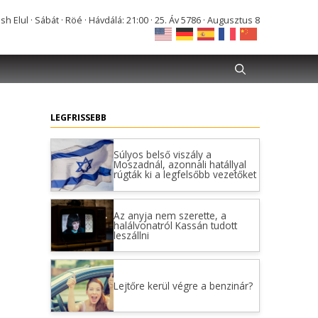
Elul · Sábát · Röé · Hávdálá: 21:00 · 25. Áv 5786 · Augusztus 8
LEGFRISSEBB
Súlyos belső viszály a
Moszadnál, azonnali hatállyal
rúgták ki a legfelsőbb vezetőket
Az anyja nem szerette, a
halálvonatról Kassán tudott
leszállni
Lejtőre kerül végre a benzinár?