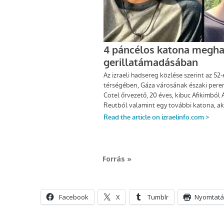
Forrás »
Facebook
X
Tumblr
Nyomtatá