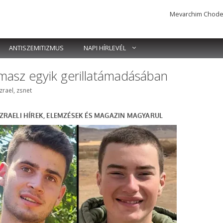
Mevarchim Chodesh 
ANTISZEMITIZMUS
NAPI HÍRLEVÉL
masz egyik gerillatámadásában
Címkék
Izrael
,
zsnet