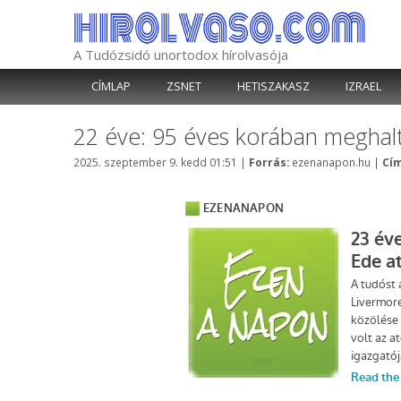
Kilépés
a
tartalomba
A Tudózsidó unortodox hírolvasója
CÍMLAP
ZSNET
HETISZAKASZ
IZRAEL
22 éve: 95 éves korában meghalt 
Kategória
2025. szeptember 9. kedd 01:51
|
Forrás:
ezenanapon.hu
|
Cím