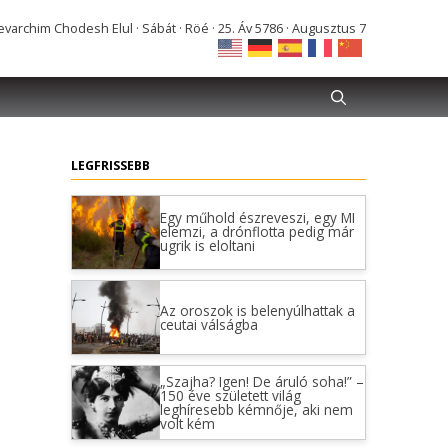
varchim Chodesh Elul · Sábát · Röé · 25. Áv 5786 · Augusztus 7
LEGFRISSEBB
Egy műhold észreveszi, egy MI
elemzi, a drónflotta pedig már
ugrik is eloltani
Az oroszok is belenyúlhattak a
ceutai válságba
„Szajha? Igen! De áruló soha!” –
150 éve született világ
leghíresebb kémnője, aki nem
volt kém