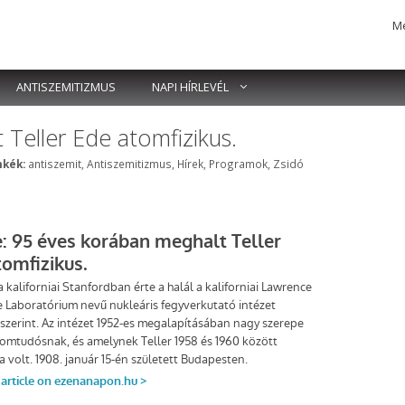
Me
ANTISZEMITIZMUS
NAPI HÍRLEVÉL
Teller Ede atomfizikus.
Címkék
kék:
antiszemit
,
Antiszemitizmus
,
Hírek
,
Programok
,
Zsidó