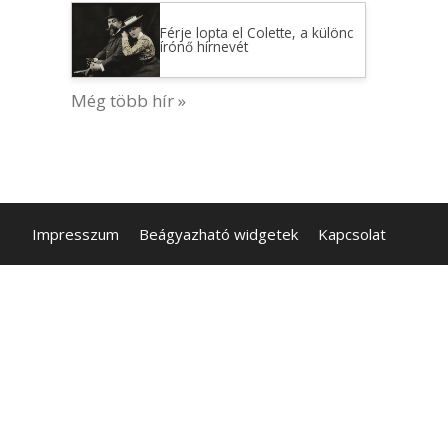
Férje lopta el Colette, a különc
írónő hírnevét
Még több hír »
Impresszum
Beágyazható widgetek
Kapcsolat