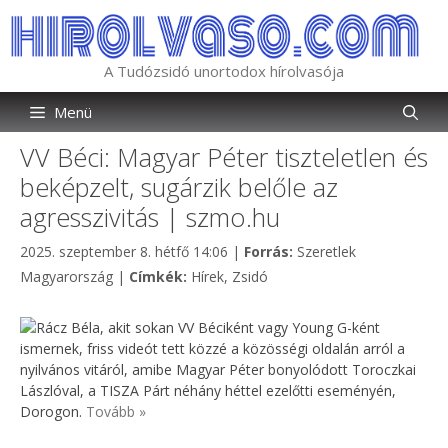
Kilépés
a
tartalomba
A Tudózsidó unortodox hírolvasója
Menü
VV Béci: Magyar Péter tiszteletlen és
beképzelt, sugárzik belőle az
agresszivitás | szmo.hu
Kategória
2025. szeptember 8. hétfő 14:06
|
Forrás:
Szeretlek
Címkék
Magyarország
|
Címkék:
Hírek
,
Zsidó
Rácz Béla, akit sokan VV Béciként vagy Young G-ként
ismernek, friss videót tett közzé a közösségi oldalán arról a
nyilvános vitáról, amibe Magyar Péter bonyolódott Toroczkai
Lászlóval, a TISZA Párt néhány héttel ezelőtti eseményén,
Dorogon.
Tovább »