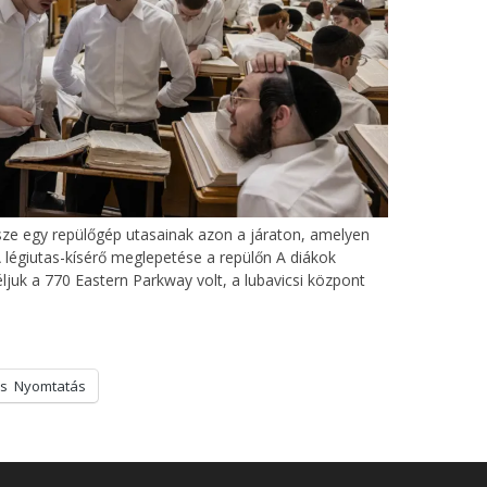
sze egy repülőgép utasainak azon a járaton, amelyen
A légiutas-kísérő meglepetése a repülőn A diákok
céljuk a 770 Eastern Parkway volt, a lubavicsi központ
s
Nyomtatás