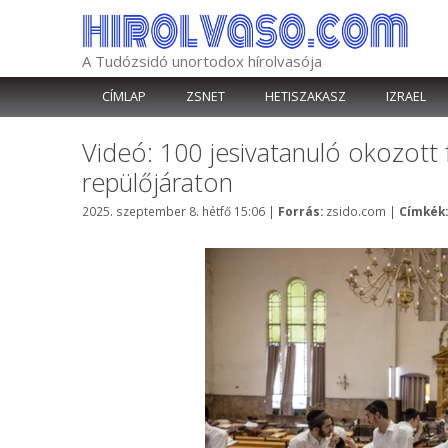
Kilépés
a
tartalomba
A Tudózsidó unortodox hírolvasója
CÍMLAP
ZSNET
HETISZAKASZ
IZRAEL
Videó: 100 jesivatanuló okozott 
repülőjáraton
Kategória
2025. szeptember 8. hétfő 15:06
|
Forrás:
zsido.com
|
Címkék: