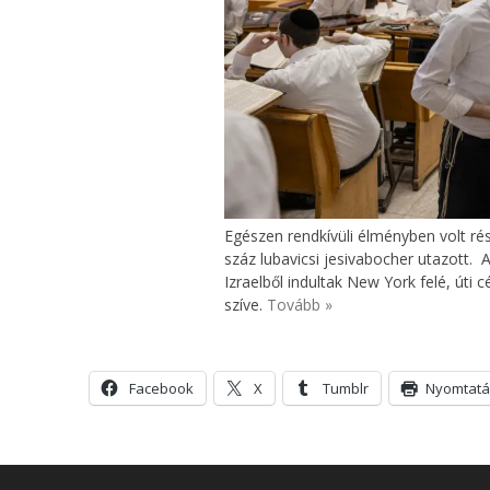
Egészen rendkívüli élményben volt ré
száz lubavicsi jesivabocher utazott. 
Izraelből indultak New York felé, úti 
szíve.
Tovább »
Facebook
X
Tumblr
Nyomtatá