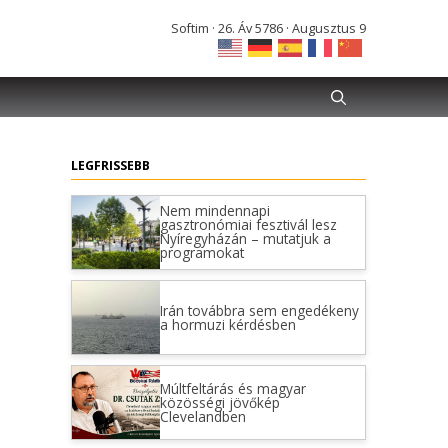
Softim · 26. Áv 5786 · Augusztus 9
LEGFRISSEBB
Nem mindennapi
gasztronómiai fesztivál lesz
Nyíregyházán – mutatjuk a
programokat
Irán továbbra sem engedékeny
a hormuzi kérdésben
Múltfeltárás és magyar
közösségi jövőkép
Clevelandben