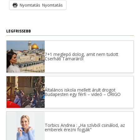
Nyomtatás
Nyomtatás
LEGFRISSEBB
7+1 meglepő dolog, amit nem tudott
Cserháti Tamaráról
Általános iskola mellett árult drogot
Budapesten egy férfi – videó – ORIGO
Torbics Andrea : „Ha szívből csinálod, az
emberek érezni fogják”