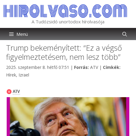
Kilépés
a
tartalomba
A Tudózsidó unortodox hírolvasója
Menü
Trump bekeményített: “Ez a végső
figyelmeztetésem, nem lesz több”
Kategória
Címkék
2025. szeptember 8. hétfő 07:51
|
Forrás:
ATV
|
Címkék:
Hírek
,
Izrael