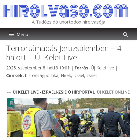
Kilépés
a
tartalomba
A Tudózsidó unortodox hírolvasója
Menü
Terrortámadás Jeruzsálemben – 4
halott – Új Kelet Live
Kategória
2025. szeptember 8. hétfő 10:01
|
Forrás:
Új Kelet live
|
Címkék
Címkék:
biztonságpolitika
,
Hírek
,
Izrael
,
zsnet