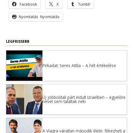
Facebook
X
Tumblr
Nyomtatás
Nyomtatás
LEGFRISSEBB
Pirkadat: Seres Attila – A hét értékelése
Új jobboldali párt indult Izraelben – egyelőre
nevet sem találtak neki
A Viagra váratlan második élete: fékezheti a