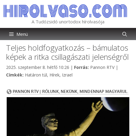
Kilépés
a
tartalomba
A Tudózsidó unortodox hírolvasója
Menü
Teljes holdfogyatkozás – bámulatos
képek a ritka csillagászati jelenségről
Kategória
2025. szeptember 8. hétfő 10:26
|
Forrás:
Pannon RTV
|
Címkék
Címkék:
Határon túl
,
Hírek
,
Izrael