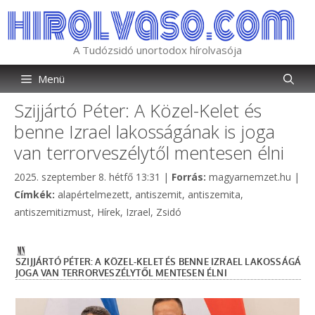
Kilépés
a
tartalomba
A Tudózsidó unortodox hírolvasója
Menü
Szijjártó Péter: A Közel-Kelet és
benne Izrael lakosságának is joga
van terrorveszélytől mentesen élni
Kategória
2025. szeptember 8. hétfő 13:31
|
Forrás:
magyarnemzet.hu
|
Címkék
Címkék:
alapértelmezett
,
antiszemit
,
antiszemita
,
antiszemitizmust
,
Hírek
,
Izrael
,
Zsidó