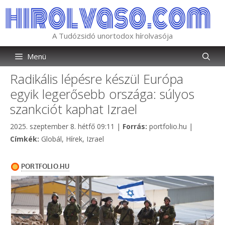
Kilépés
a
tartalomba
A Tudózsidó unortodox hírolvasója
Menü
Radikális lépésre készül Európa
egyik legerősebb országa: súlyos
szankciót kaphat Izrael
Kategória
2025. szeptember 8. hétfő 09:11
|
Forrás:
portfolio.hu
|
Címkék
Címkék:
Globál
,
Hírek
,
Izrael