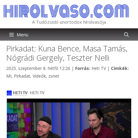
Kilépés
a
tartalomba
A Tudózsidó unortodox hírolvasója
Menü
Pirkadat: Kuna Bence, Masa Tamás,
Nógrádi Gergely, Teszter Nelli
Kategória
Cím
2025. szeptember 8. hétfő 12:26
|
Forrás:
Heti TV
|
Címkék:
MI
,
Pirkadat
,
Videók
,
zsnet