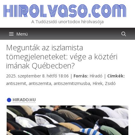
Kilépés
a
tartalomba
A Tudózsidó unortodox hírolvasója
Menü
Megunták az iszlamista
tömegjeleneteket: vége a köztéri
imának Québecben?
Kategória
Címk
2025. szeptember 8. hétfő 18:06
|
Forrás:
Híradó
|
Címkék:
antiszemit
,
antiszemita
,
antiszemitizmusba
,
Hírek
,
Zsidó