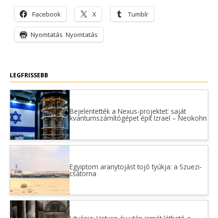
Facebook
X
Tumblr
Nyomtatás
Nyomtatás
LEGFRISSEBB
Bejelentették a Nexus-projektet: saját
kvantumszámítógépet épít Izrael – Neokohn
Egyiptom aranytojást tojó tyúkja: a Szuezi-
csatorna