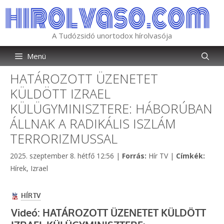
Kilépés
a
tartalomba
A Tudózsidó unortodox hírolvasója
Menü
HATÁROZOTT ÜZENETET
KÜLDÖTT IZRAEL
KÜLÜGYMINISZTERE: HÁBORÚBAN
ÁLLNAK A RADIKÁLIS ISZLÁM
TERRORIZMUSSAL
Kategória
Címk
2025. szeptember 8. hétfő 12:56
|
Forrás:
Hír TV
|
Címkék:
Hírek
,
Izrael