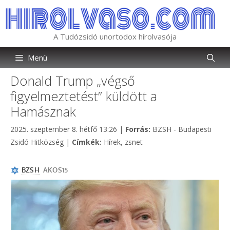
Kilépés
a
tartalomba
A Tudózsidó unortodox hírolvasója
Menü
Donald Trump „végső
figyelmeztetést” küldött a
Hamásznak
Kategória
2025. szeptember 8. hétfő 13:26
|
Forrás:
BZSH - Budapesti
Címkék
Zsidó Hitközség
|
Címkék:
Hírek
,
zsnet