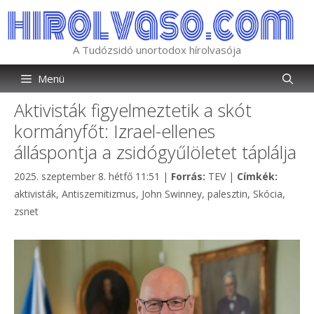
Kilépés
a
tartalomba
A Tudózsidó unortodox hírolvasója
Menü
Aktivisták figyelmeztetik a skót
kormányfőt: Izrael-ellenes
álláspontja a zsidógyűlöletet táplálja
Kategória
Címkék
2025. szeptember 8. hétfő 11:51
|
Forrás:
TEV
|
Címkék:
aktivisták
,
Antiszemitizmus
,
John Swinney
,
palesztin
,
Skócia
,
zsnet