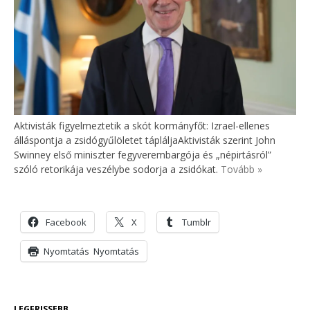
Aktivisták figyelmeztetik a skót kormányfőt: Izrael-ellenes
álláspontja a zsidógyűlöletet tápláljaAktivisták szerint John
Swinney első miniszter fegyverembargója és „népirtásról”
szóló retorikája veszélybe sodorja a zsidókat.
Tovább »
Facebook
X
Tumblr
Nyomtatás
Nyomtatás
LEGFRISSEBB