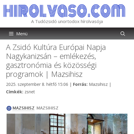
Kilépés
a
tartalomba
A Tudózsidó unortodox hírolvasója
Menü
A Zsidó Kultúra Európai Napja
Nagykanizsán – emlékezés,
gasztronómia és közösségi
programok | Mazsihisz
Kategória
2025. szeptember 8. hétfő 15:06
|
Forrás:
Mazsihisz
|
Címkék
Címkék:
zsnet