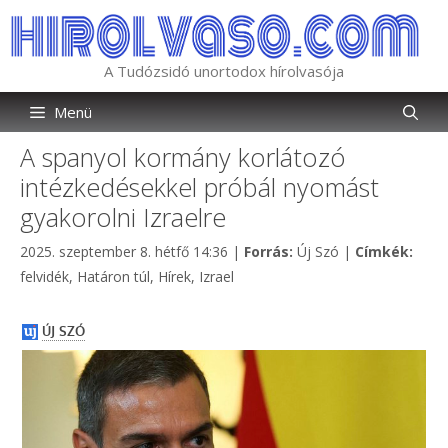
Kilépés
a
tartalomba
A Tudózsidó unortodox hírolvasója
Menü
A spanyol kormány korlátozó
intézkedésekkel próbál nyomást
gyakorolni Izraelre
Kategória
Címk
2025. szeptember 8. hétfő 14:36
|
Forrás:
Új Szó
|
Címkék:
felvidék
,
Határon túl
,
Hírek
,
Izrael