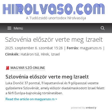
Kilépés
a
tartalomba
A Tudózsidó unortodox hírolvasója
Menü
Szlovénia először verte meg Izraelt
Kategória
2025. szeptember 6. szombat 15:26
|
Forrás:
magyarszo.rs
|
Címkék
Címkék:
Határon túl
,
Hírek
,
Izrael