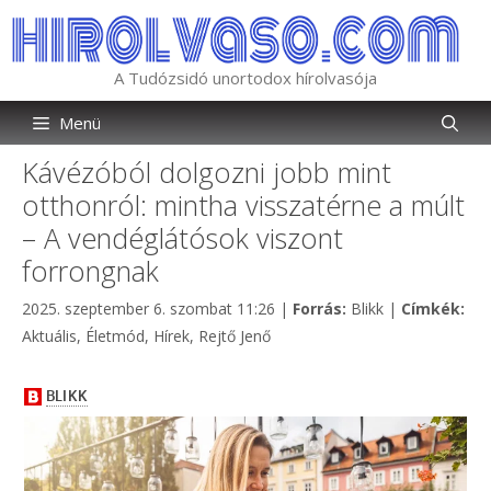
Kilépés
a
tartalomba
A Tudózsidó unortodox hírolvasója
Menü
Kávézóból dolgozni jobb mint
otthonról: mintha visszatérne a múlt
– A vendéglátósok viszont
forrongnak
Kategória
Cím
2025. szeptember 6. szombat 11:26
|
Forrás:
Blikk
|
Címkék:
Aktuális
,
Életmód
,
Hírek
,
Rejtő Jenő