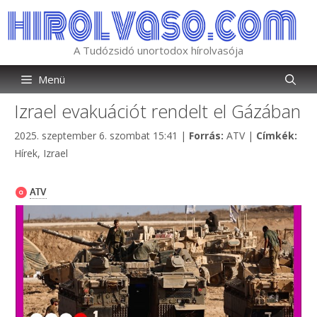
Kilépés
a
tartalomba
A Tudózsidó unortodox hírolvasója
Menü
Izrael evakuációt rendelt el Gázában
Kategória
Cím
2025. szeptember 6. szombat 15:41
|
Forrás:
ATV
|
Címkék:
Hírek
,
Izrael