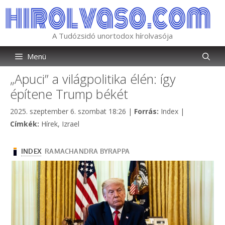
Kilépés
a
tartalomba
A Tudózsidó unortodox hírolvasója
Menü
„Apuci” a világpolitika élén: így
építene Trump békét
Kategória
2025. szeptember 6. szombat 18:26
|
Forrás:
Index
|
Címkék
Címkék:
Hírek
,
Izrael