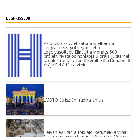
LEGFRISSEBB
Az utolsó szovjet katona is elhagyja
Lengyelországot Legfrissebb
Legolvasottabb Elindult a Mohács 500
projekt hivatalos honlapja 5 órája Jupiternek
szentelt római oltárkő került elő a Dunából 8
órája Feltárták a vilniusi...
LMBTQ és iszlám radikalizmus
Hetven év után a föld alól került elő a vilnai
Nagy Zsinagóga bimája | Szombat Online