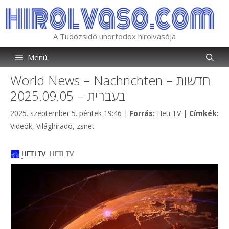
Kilépés
a
tartalomba
A Tudózsidó unortodox hírolvasója
Menü
World News – Nachrichten – חדשות
בעברית – 2025.09.05
Kategória
2025. szeptember 5. péntek 19:46
|
Forrás:
Heti TV
|
Címkék:
Címkék
Videók
,
Világhíradó
,
zsnet