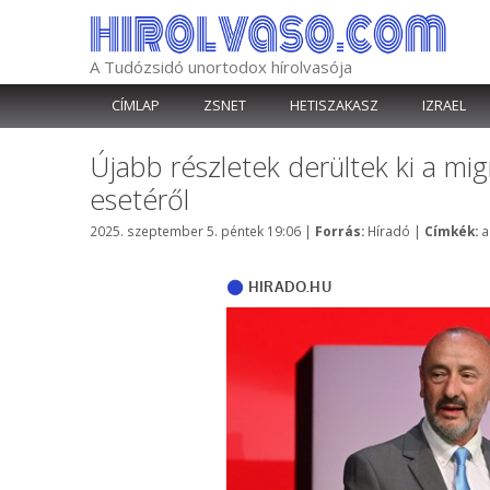
Kilépés
a
tartalomba
A Tudózsidó unortodox hírolvasója
CÍMLAP
ZSNET
HETISZAKASZ
IZRAEL
Újabb részletek derültek ki a mi
esetéről
Kategória
C
2025. szeptember 5. péntek 19:06
|
Forrás:
Híradó
|
Címkék:
a