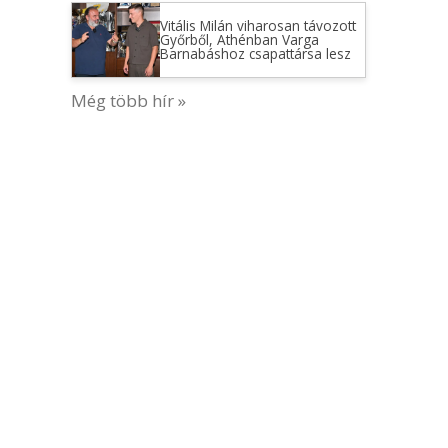
Vitális Milán viharosan távozott
Győrből, Athénban Varga
Barnabáshoz csapattársa lesz
Még több hír »