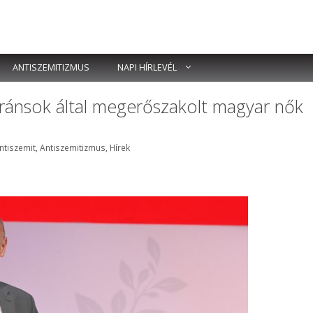
ANTISZEMITIZMUS
NAPI HÍRLEVÉL
gránsok által megerőszakolt magyar nők
ímkék
ntiszemit
,
Antiszemitizmus
,
Hírek