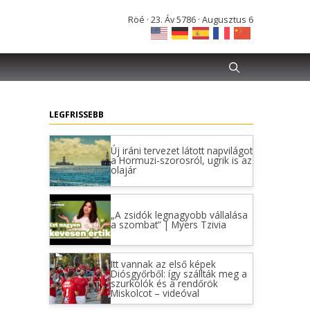
Röé · 23. Áv 5786 · Augusztus 6
LEGFRISSEBB
Új iráni tervezet látott napvilágot
a Hormuzi-szorosról, ugrik is az
olajár
„A zsidók legnagyobb vállalása
a szombat” | Myers Tzivia
Itt vannak az első képek
Diósgyőrből: így szállták meg a
szurkolók és a rendőrök
Miskolcot – videóval