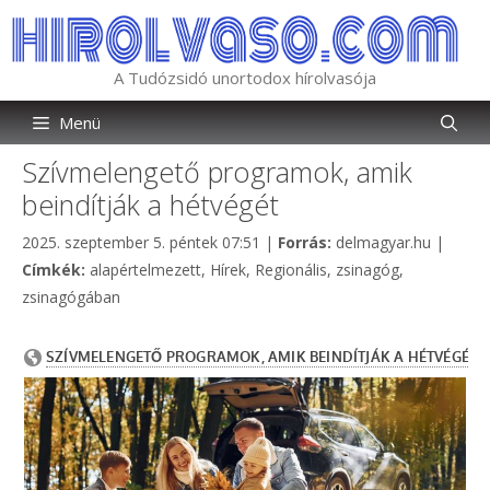
Kilépés
a
tartalomba
A Tudózsidó unortodox hírolvasója
Menü
Szívmelengető programok, amik
beindítják a hétvégét
Kategória
2025. szeptember 5. péntek 07:51
|
Forrás:
delmagyar.hu
|
Címkék
Címkék:
alapértelmezett
,
Hírek
,
Regionális
,
zsinagóg
,
zsinagógában