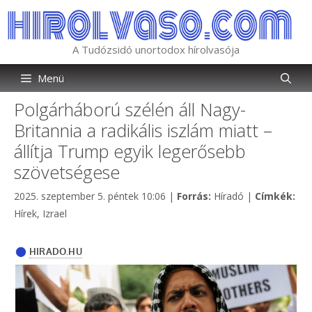
Kilépés
a
tartalomba
A Tudózsidó unortodox hírolvasója
Menü
Polgárháború szélén áll Nagy-
Britannia a radikális iszlám miatt –
állítja Trump egyik legerősebb
szövetségese
Kategória
Cím
2025. szeptember 5. péntek 10:06
|
Forrás:
Híradó
|
Címkék:
Hírek
,
Izrael