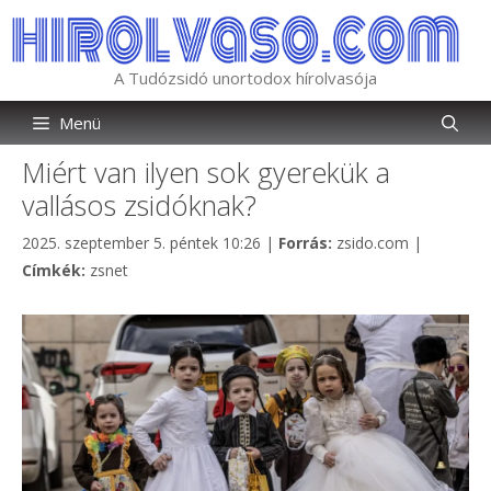
Kilépés
a
tartalomba
A Tudózsidó unortodox hírolvasója
Menü
Miért van ilyen sok gyerekük a
vallásos zsidóknak?
Kategória
2025. szeptember 5. péntek 10:26
|
Forrás:
zsido.com
|
Címkék
Címkék:
zsnet