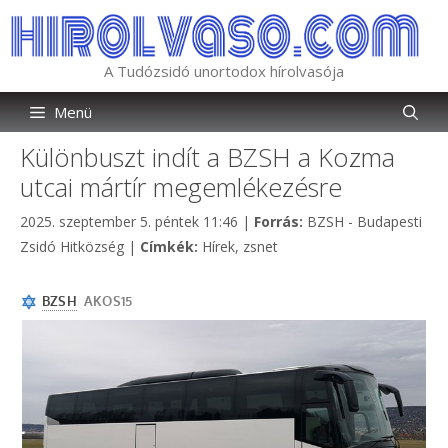
Kilépés
a
tartalomba
A Tudózsidó unortodox hírolvasója
Menü
Különbuszt indít a BZSH a Kozma
utcai mártír megemlékezésre
Kategória
2025. szeptember 5. péntek 11:46
|
Forrás:
BZSH - Budapesti
Címkék
Zsidó Hitközség
|
Címkék:
Hírek
,
zsnet