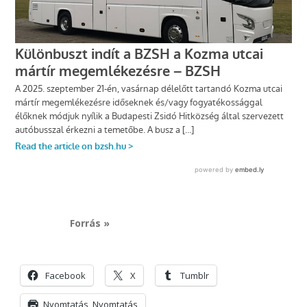
Forrás »
Facebook
X
Tumblr
Nyomtatás
Nyomtatás