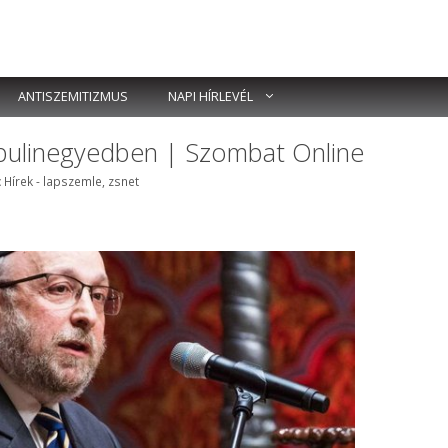
ANTISZEMITIZMUS
NAPI HÍRLEVÉL
a bulinegyedben | Szombat Online
Címkék
:
Hírek - lapszemle
,
zsnet