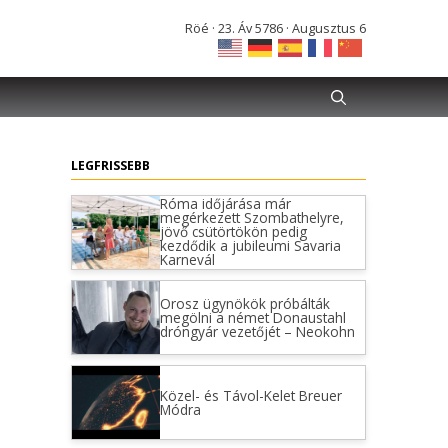
Röé · 23. Áv 5786 · Augusztus 6
LEGFRISSEBB
Róma időjárása már
megérkezett Szombathelyre,
jövő csütörtökön pedig
kezdődik a jubileumi Savaria
Karnevál
Orosz ügynökök próbálták
megölni a német Donaustahl
dróngyár vezetőjét – Neokohn
Közel- és Távol-Kelet Breuer
Módra