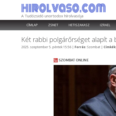
Kilépés
a
tartalomba
A Tudózsidó unortodox hírolvasója
CÍMLAP
ZSNET
HETISZAKASZ
IZRAEL
Két rabbi polgárőrséget alapít 
Kategória
2025. szeptember 5. péntek 15:56
|
Forrás:
Szombat
|
Címkék