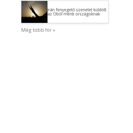
Irán fenyegető üzenetet küldött
az Öböl menti országoknak
Még több hír »