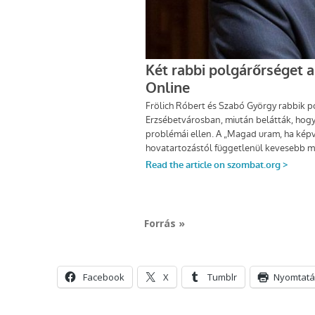
Forrás »
Facebook
X
Tumblr
Nyomtatá