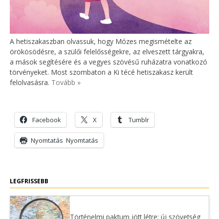
A hetiszakaszban olvassuk, hogy Mózes megismételte az
örökösödésre, a szülői felelősségekre, az elveszett tárgyakra,
a mások segítésére és a vegyes szövésű ruházatra vonatkozó
törvényeket. Most szombaton a Ki técé hetiszakasz került
felolvasásra.
Tovább »
Facebook
X
Tumblr
Nyomtatás
Nyomtatás
LEGFRISSEBB
Történelmi paktum jött létre: új szövetség