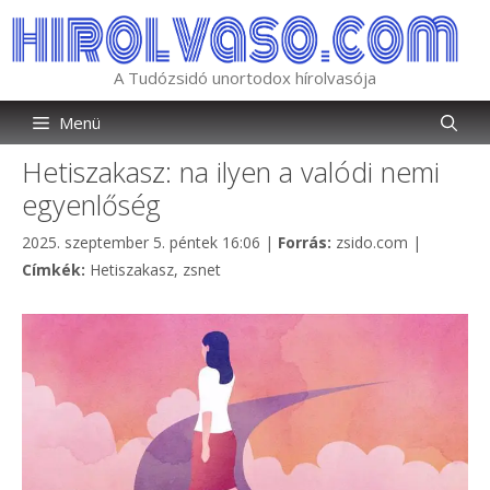
Kilépés
a
tartalomba
A Tudózsidó unortodox hírolvasója
Menü
Hetiszakasz: na ilyen a valódi nemi
egyenlőség
Kategória
2025. szeptember 5. péntek 16:06
|
Forrás:
zsido.com
|
Címkék
Címkék:
Hetiszakasz
,
zsnet